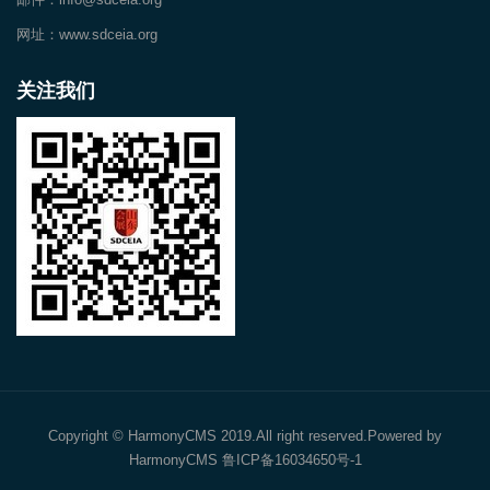
网址：www.sdceia.org
关注我们
Copyright © HarmonyCMS 2019.All right reserved.Powered by
HarmonyCMS 鲁ICP备16034650号-1